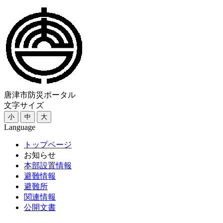
唐津市防災ポータル
文字サイズ
小
中
大
Language
トップページ
お知らせ
本部設置情報
避難情報
避難所
関連情報
公開文書